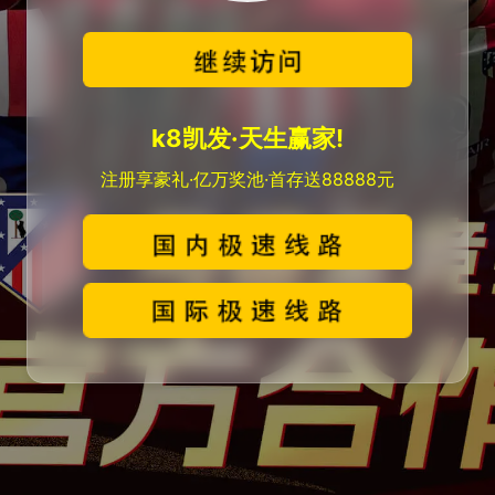
k8凯发·天生赢家!
注册享豪礼·亿万奖池·首存送88888元